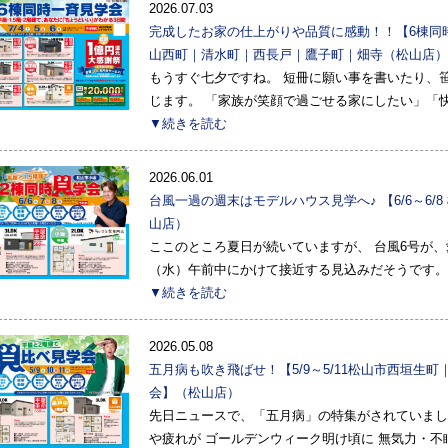
2026.07.03
完成したお家の仕上がりや品質に感動！！【6棟同
山西町｜清水町｜西長戸｜鷹子町｜畑寺（松山店）
もうすぐ七夕ですね。 短冊に願い事を書いたり、
じます。 「家族が笑顔で過ごせる家にしたい」「
▼続きを読む
2026.06.01
台風一過の週末はモデルハウス見学へ♪ 【6/6～6
山店）
ここのところ夏日が続いていますが、 台風6号が、
（水）午前中にかけて接近する見込みだそうです。
▼続きを読む
2026.05.08
五月病も吹き飛ばせ！【5/9～5/11松山市西垣生
会】（松山店）
先日ニュースで、「五月病」の特集がされていまし
や疲れが ゴールデンウィーク明け頃に 無気力・不