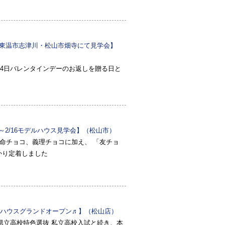
16東温市志津川・松山市畑寺にて見学会】
月14日バレンタインデーのお返しを贈る日と
4～2/16モデルハウス見学会】（松山市）
本命チョコ、義理チョコに加え、 「友チョ
かり定着しました
ハウスグランドオープン♬】（松山店）
県立高校特色選抜 私立高校入試と続き、本