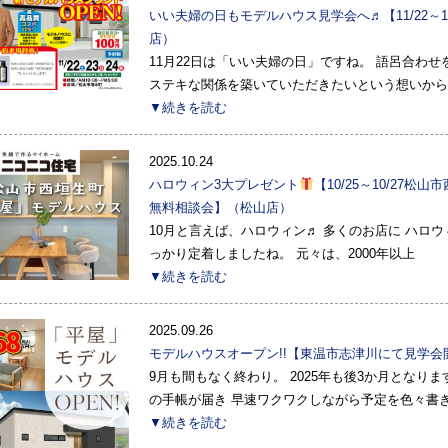
いい夫婦の日もモデルハウス見学会へ♬【11/22～
店）
11月22日は「いい夫婦の日」ですね。 語呂合わ
ステキな関係を築いていただきたいという想いから
▼続きを読む
2025.10.24
ハロウィン3大プレゼント
【10/25～10/27
無料相談会】（松山店）
10月と言えば、ハロウィン♬ 多くのお店に ハロ
っかり定着しましたね。 元々は、2000年以上
▼続きを読む
2025.09.26
モデルハウスオープン!!【東温市志津川にて見学会
9月も間もなく終わり。 2025年も後3か月となりま
の手帳が届き 早速ワクワクしながら予定を色々書
▼続きを読む