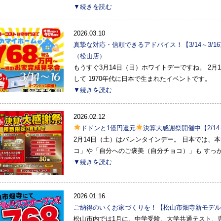
▼続きを読む
2026.03.10
真摯な対応・信頼できるアドバイス！【3/14～3/
（松山店）
もうすぐ3月14日（日）ホワイトデーですね。 2
して 1970年代に日本で生まれたイベントです。
▼続きを読む
2026.02.12
ドドンと1億円還元
決算大感謝祭開催中【2/1
2月14日（土）はバレンタインデー。 日本では、
コ」や「自分へのご褒美（自分チョコ）」も すっ
▼続きを読む
2026.01.16
ご納得のいくお家づくりを！【松山市畑寺新モデル
松山市内では1月に、中学受験、大学共通テスト、