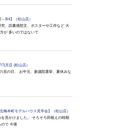
～8/4】（松山店）
研究、読書感想文、ポスターや工作など 大
方が 多いのではないで
/7(月)】(松山店）
の丑の日、 お中元、参議院選挙、夏休みな
市北梅本町モデルハウス見学会】（松山店）
のを見かけました。 そろそろ田植えの時期
ので 今後