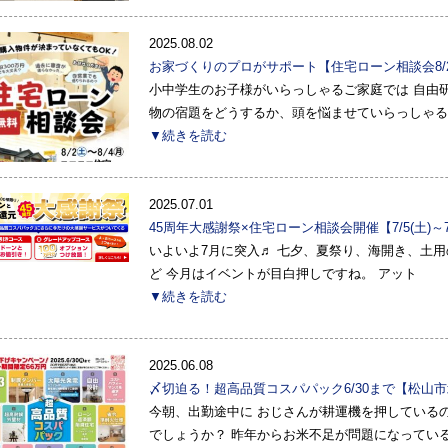
2025.08.02
お家づくりのプロがサポート【住宅ローン相談会8/2
小中学生のお子様がいらっしゃるご家庭では 自由
物の宿題をどうするか、頭を悩ませていらっしゃる
▼続きを読む
2025.07.01
45周年大感謝祭×住宅ローン相談会開催【7/5(土)～7
いよいよ7月に突入♬ 七夕、夏祭り、海開き、土用
ど 今月はイベントが目白押しですね。 アット
▼続きを読む
2025.06.08
〆切迫る！超高品質コスパパック6/30まで【松山
今朝、出勤途中に おじさんが耕運機を押している
でしょうか？ 昨年からお米不足が問題になっている