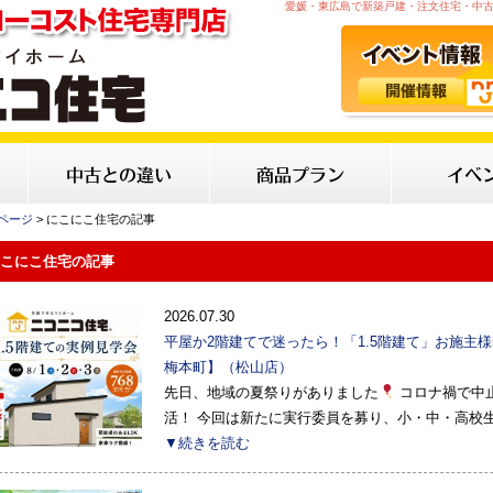
愛媛・東広島で新築戸建・注文住宅・中
Pページ
> にこにこ住宅の記事
にこにこ住宅の記事
2026.07.30
平屋か2階建てで迷ったら！「1.5階建て」お施主様邸
梅本町】（松山店）
先日、地域の夏祭りがありました
コロナ禍で中
活！ 今回は新たに実行委員を募り、小・中・高校
▼続きを読む