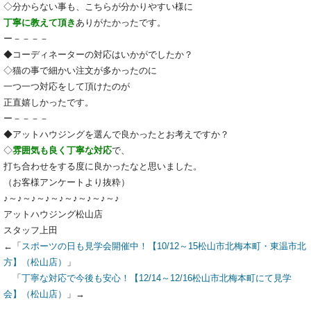
◇分からない事も、こちらが分かりやすい様に
丁寧に教えて頂き
ありがたかったです。
ー－－－－
◆コーディネーターの対応はいかがでしたか？
◇猫の事で細かい注文が多かったのに
一つ一つ対応をして頂けたのが
正直嬉しかったです。
ー－－－－
◆アットハウジングを選んで良かったとお考えですか？
◇
雰囲気も良く丁寧な対応
で、
打ち合わせをする度に良かったなと思いました。
（お客様アンケートより抜粋）
♪～♪～♪～♪～♪～♪～♪～♪～♪
アットハウジング松山店
スタッフ上田
←「
スポーツの日も見学会開催中！【10/12～15松山市北梅本町・東温市北
方】（松山店）
」
「
丁寧な対応で今後も安心！【12/14～12/16松山市北梅本町にて見学
会】（松山店）
」→