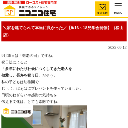
MENU
＼家を建てられて本当に良かった／【9/16～18見学会開催】（松山
店）
2023-09-12
9月18日は「敬老の日」ですね。
祝日法によると
「多年にわたり社会につくしてきた老人を
敬愛し、長寿を祝う日」
だそう。
私の子どもは幼稚園で
じぃじ、ばぁばにプレゼントを作っていました。
日頃のねぎらいや感謝の気持ちを
伝える文化は、とても素敵ですね。