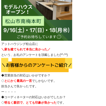
アットハウジング松山店に
＼家を建てられて本当に良かった／
という、お礼のアンケートを頂戴しました(*^-^*)
◆営業担当の対応はいかがですか？
◇
とにかく最高の一言
でしかないです。
担当さんで良かったです。
ー－－－－
◆コーディネーターの対応はいかがでしたか？
◇
明るく親切で、とても印象が良かった
です。