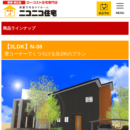
MENU
商品ラインナップ
【3LDK】N-38
畳コーナーでくつろげる3LDKのプラン