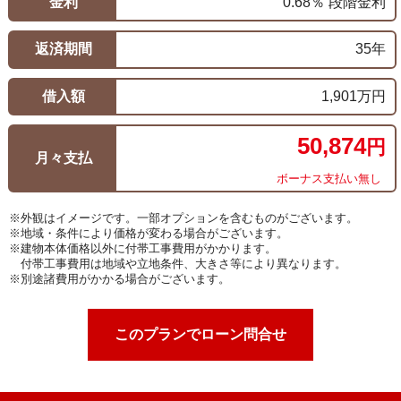
金利
0.68％ 段階金利
返済期間
35年
借入額
1,901万円
50,874
円
月々支払
ボーナス支払い無し
※外観はイメージです。一部オプションを含むものがございます。
※地域・条件により価格が変わる場合がございます。
※建物本体価格以外に付帯工事費用がかかります。
付帯工事費用は地域や立地条件、大きさ等により異なります。
※別途諸費用がかかる場合がございます。
このプランでローン問合せ