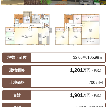
坪数・㎡数
32.05坪/105.98㎡
1,201
建物価格
万円
（税込）
土地価格
700万円
1,901
合計
万円
（税込）