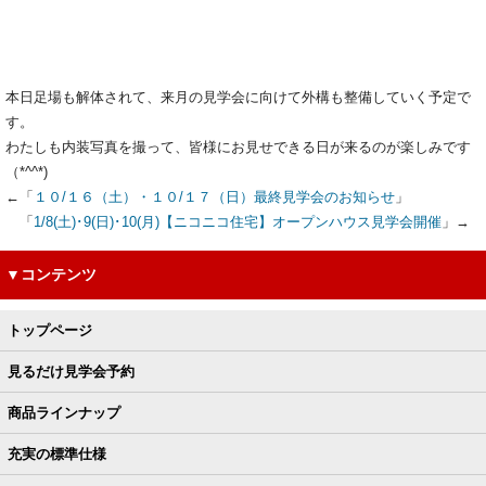
本日足場も解体されて、来月の見学会に向けて外構も整備していく予定で
す。
わたしも内装写真を撮って、皆様にお見せできる日が来るのが楽しみです
（*^^*)
←「
１０/１６（土）・１０/１７（日）最終見学会のお知らせ
」
「
1/8(土)･9(日)･10(月)【ニコニコ住宅】オープンハウス見学会開催
」→
▼コンテンツ
トップページ
見るだけ見学会予約
商品ラインナップ
充実の標準仕様