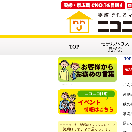
TO
9/
こんに
運動
秋の
朝晩
足が