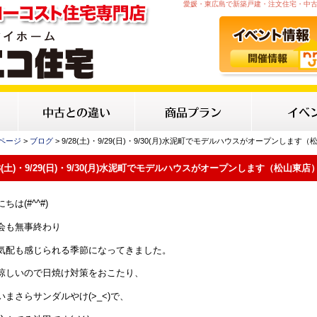
愛媛・東広島で新築戸建・注文住宅・中
Pページ
>
ブログ
> 9/28(土)・9/29(日)・9/30(月)水泥町でモデルハウスがオープンします
28(土)・9/29(日)・9/30(月)水泥町でモデルハウスがオープンします（松山東店）
ちは(#^^#)
会も無事終わり
気配も感じられる季節になってきました。
涼しいので日焼け対策をおこたり、
いまさらサンダルやけ(>_<)で、