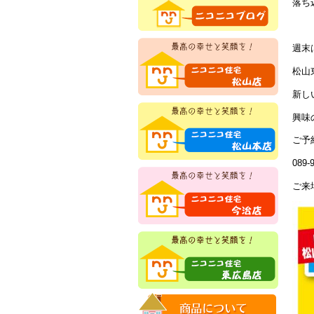
落ち込
週末
松山
新し
興味
ご予
089-
ご来